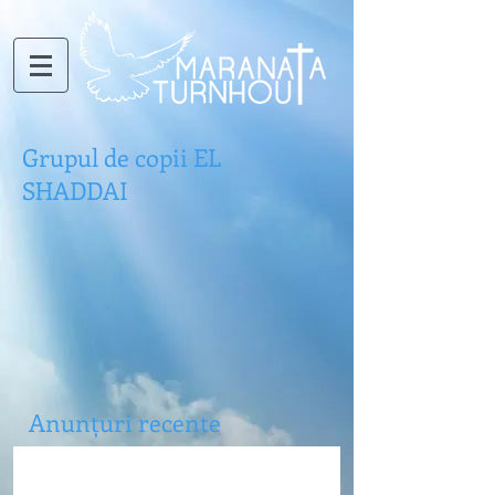
Grupul de copii EL
SHADDAI
Anun
ț
uri recente