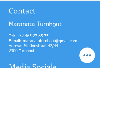
Contact
Maranata Turnhout
Tel: +32 465 27 85 75
E-mail:
maranataturnhout@gmail.com
Adresa​:
Stationstraat 42/44
2300 Turnhout
Media Sociale
Pentru a primi ultimele noutaţi și
actualizări vă puteţi abona la
newsletter.