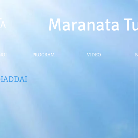
Maranata T
NOI
PROGRAM
VIDEO
B
 SHADDAI