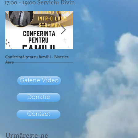
17:00
- 19:00 Serviciu Divin
Conferință pentru familii - Biserica
Consulat Itinerant Turnhout
Asse
Galerie Video
Donatie
Contact
Urmăreşte-ne