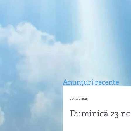
Anun
ț
uri recente
20 nov 2025
Duminică 23 noi